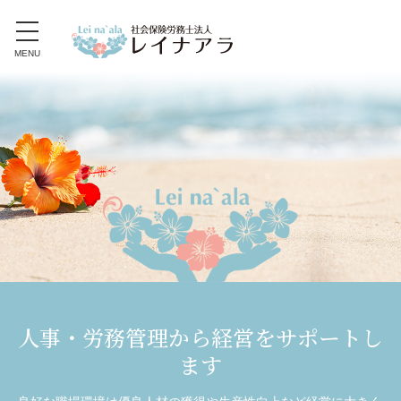
toggle
navigation
MENU
人事・労務管理から経営をサポートし
ます