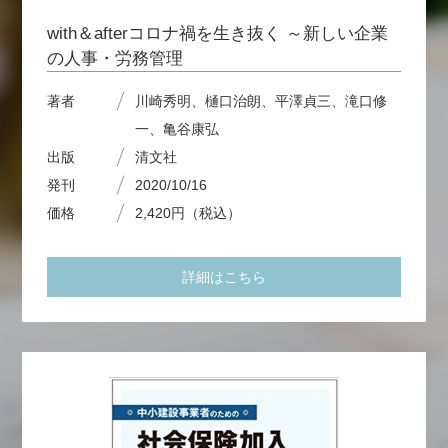
with＆afterコロナ禍を生き抜く ～新しい企業
の人事・労務管理
著者
川崎秀明、樋口治朗、平澤貞三、滝口修
一、亀谷康弘
出版
清文社
発刊
2020/10/16
価格
2,420円（税込）
詳細はこちら