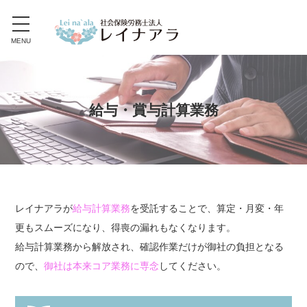
toggle
navigation
MENU
給与・賞与計算業務
レイナアラが
給与計算業務
を受託することで、算定・月変・年
更もスムーズになり、得喪の漏れもなくなります。
給与計算業務から解放され、確認作業だけが御社の負担となる
ので、
御社は本来コア業務に専念
してください。