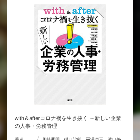
with＆afterコロナ禍を生き抜く ～新しい企業
の人事・労務管理
著者
川崎秀明、樋口治朗、平澤貞三、滝口修