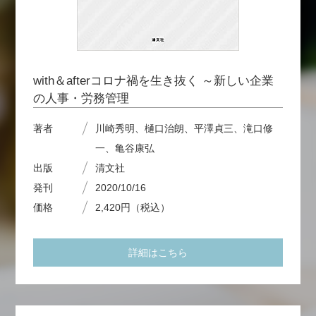
with＆afterコロナ禍を生き抜く ～新しい企業
の人事・労務管理
著者
川崎秀明、樋口治朗、平澤貞三、滝口修
一、亀谷康弘
出版
清文社
発刊
2020/10/16
価格
2,420円（税込）
詳細はこちら