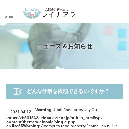
toggle
navigation
MENU
ニュース＆お知らせ
どんな仕事を依頼できるのですか？
Warning
: Undefined array key 0 in
2021.04.12
/home/xb531532/leinaala-sr.or.jp/public_html/wp-
content/themes/leinaala/single.php
on line
55
Warning
: Attempt to read property "name" on null in