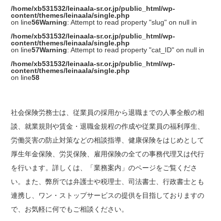
/home/xb531532/leinaala-sr.or.jp/public_html/wp-
content/themes/leinaala/single.php
on line
56
Warning
: Attempt to read property "slug" on null in
/home/xb531532/leinaala-sr.or.jp/public_html/wp-
content/themes/leinaala/single.php
on line
57
Warning
: Attempt to read property "cat_ID" on null in
/home/xb531532/leinaala-sr.or.jp/public_html/wp-
content/themes/leinaala/single.php
on line
58
社会保険労務士は、従業員の採用から退職までの人事全般の相
談、就業規則や賃金・退職金規程の作成や従業員の福利厚生、
労働災害の防止対策などの相談指導、健康保険をはじめとして
厚生年金保険、労災保険、雇用保険の全ての事務代理又は代行
を行います。詳しくは、「業務案内」のページをご覧くださ
い。また、弊所では弁護士や税理士、司法書士、行政書士とも
連携し、ワン・ストップサービスの提供を目指しておりますの
で、お気軽に何でもご相談ください。