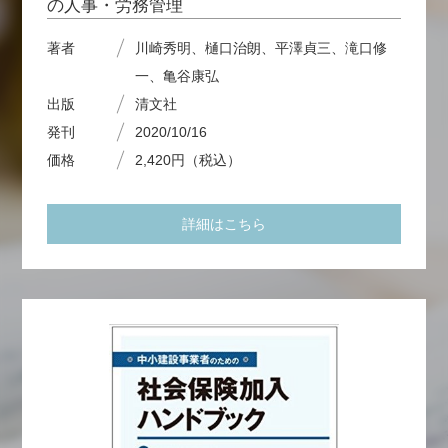
の人事・労務管理
著者
川崎秀明、樋口治朗、平澤貞三、滝口修
一、亀谷康弘
出版
清文社
発刊
2020/10/16
価格
2,420円（税込）
詳細はこちら