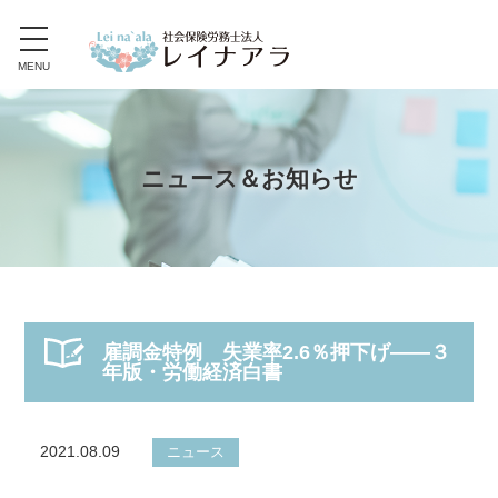
toggle
navigation
MENU
ニュース＆お知らせ
雇調金特例 失業率2.6％押下げ――３
年版・労働経済白書
2021.08.09
ニュース