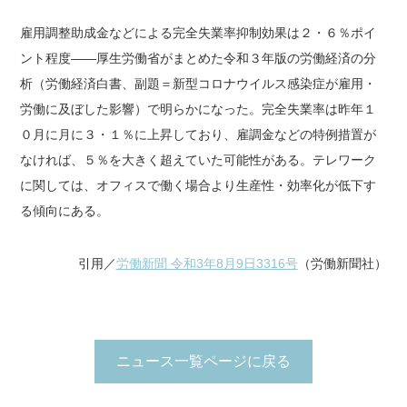
雇用調整助成金などによる完全失業率抑制効果は２・６％ポイ
ント程度――厚生労働省がまとめた令和３年版の労働経済の分
析（労働経済白書、副題＝新型コロナウイルス感染症が雇用・
労働に及ぼした影響）で明らかになった。完全失業率は昨年１
０月に月に３・１％に上昇しており、雇調金などの特例措置が
なければ、５％を大きく超えていた可能性がある。テレワーク
に関しては、オフィスで働く場合より生産性・効率化が低下す
る傾向にある。
引用／
労働新聞 令和3年8月9日3316号
（労働新聞社）
ニュース一覧ページに戻る