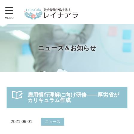
toggle
navigation
MENU
ニュース＆お知らせ
雇用慣行理解に向け研修――厚労省が
カリキュラム作成
2021.06.01
ニュース