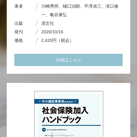
著者
川崎秀明、樋口治朗、平澤貞三、滝口修
一、亀谷康弘
出版
清文社
発刊
2020/10/16
価格
2,420円（税込）
詳細はこちら