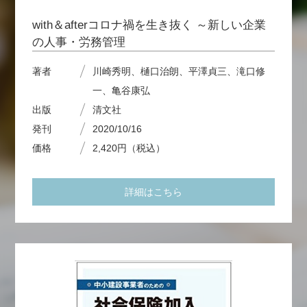
with＆afterコロナ禍を生き抜く ～新しい企業
の人事・労務管理
著者
川崎秀明、樋口治朗、平澤貞三、滝口修
一、亀谷康弘
出版
清文社
発刊
2020/10/16
価格
2,420円（税込）
詳細はこちら