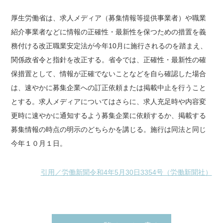
厚生労働省は、求人メディア（募集情報等提供事業者）や職業
紹介事業者などに情報の正確性・最新性を保つための措置を義
務付ける改正職業安定法が今年10月に施行されるのを踏まえ、
関係政省令と指針を改正する。省令では、正確性・最新性の確
保措置として、情報が正確でないことなどを自ら確認した場合
は、速やかに募集企業への訂正依頼または掲載中止を行うこと
とする。求人メディアについてはさらに、求人充足時や内容変
更時に速やかに通知するよう募集企業に依頼するか、掲載する
募集情報の時点の明示のどちらかを講じる。施行は同法と同じ
今年１０月１日。
引用／労働新聞令和4年5月30日3354号（労働新聞社）