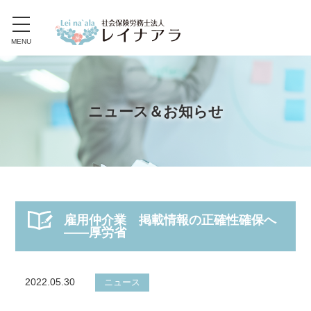
toggle
navigation
MENU
ニュース＆お知らせ
雇用仲介業 掲載情報の正確性確保へ
――厚労省
2022.05.30
ニュース