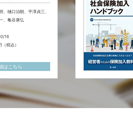
明、樋口治朗、平澤貞三、
一、亀谷康弘
10/16
0円（税込）
細はこちら